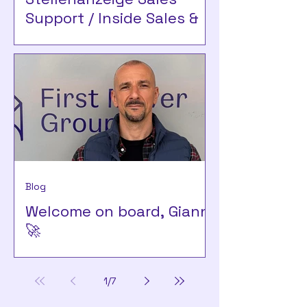
Support / Inside Sales &
Marketing (m/w/d) –
Teilzeit
Blog
Welcome on board, Gianni
🚀
1
/
7