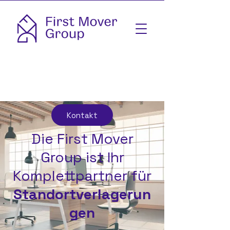
Kontakt
Die First Mover
Group ist Ihr
Komplettpartner für
Standortverlagerun
gen